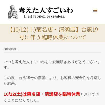
Skip
to
content
【10/12(土)菊名店・清瀬店】台風19
号に伴う臨時休業について
2019/10/11
いつも考えた人すごいわをご愛顧頂きありがとうございま
す。
この度、台風19号の影響により、お客様の安全性を考慮し
た結果、
10/12(土)は菊名店・清瀬店を臨時休業
とさせて頂
くことになりました。