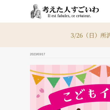
Skip
to
content
3/26（日）
2023/03/17